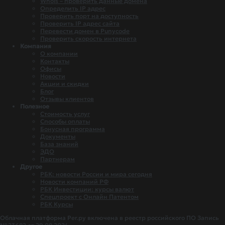
Whois – проверить данные домена
Определить IP адрес
Проверить порт на доступность
Проверить IP адрес сайта
Перевести домен в Punycode
Проверить скорость интернета
Компания
О компании
Контакты
Офисы
Новости
Акции и скидки
Блог
Отзывы клиентов
Полезное
Стоимость услуг
Способы оплаты
Бонусная программа
Документы
База знаний
ЭДО
Партнерам
Другое
РБК: новости России и мира сегодня
Новости компаний РФ
РБК Инвестиции: курсы валют
Спецпроект с Онлайн Патентом
РБК Курсы
Облачная платформа Рег.ру включена в реестр российского ПО Запись